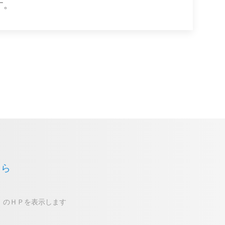
す。
ちら
）のＨＰを表示します